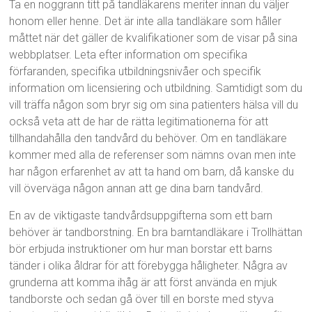
Ta en noggrann titt på tandläkarens meriter innan du väljer
honom eller henne. Det är inte alla tandläkare som håller
måttet när det gäller de kvalifikationer som de visar på sina
webbplatser. Leta efter information om specifika
förfaranden, specifika utbildningsnivåer och specifik
information om licensiering och utbildning. Samtidigt som du
vill träffa någon som bryr sig om sina patienters hälsa vill du
också veta att de har de rätta legitimationerna för att
tillhandahålla den tandvård du behöver. Om en tandläkare
kommer med alla de referenser som nämns ovan men inte
har någon erfarenhet av att ta hand om barn, då kanske du
vill överväga någon annan att ge dina barn tandvård.
En av de viktigaste tandvårdsuppgifterna som ett barn
behöver är tandborstning. En bra barntandläkare i Trollhättan
bör erbjuda instruktioner om hur man borstar ett barns
tänder i olika åldrar för att förebygga håligheter. Några av
grunderna att komma ihåg är att först använda en mjuk
tandborste och sedan gå över till en borste med styva