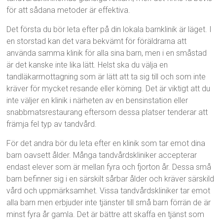
för att sådana metoder är effektiva.
Det första du bör leta efter på din lokala barnklinik är läget. I
en storstad kan det vara bekvämt för föräldrarna att
använda samma klinik för alla sina barn, men i en småstad
är det kanske inte lika lätt. Helst ska du välja en
tandläkarmottagning som är lätt att ta sig till och som inte
kräver för mycket resande eller körning. Det är viktigt att du
inte väljer en klinik i närheten av en bensinstation eller
snabbmatsrestaurang eftersom dessa platser tenderar att
främja fel typ av tandvård.
För det andra bör du leta efter en klinik som tar emot dina
barn oavsett ålder. Många tandvårdskliniker accepterar
endast elever som är mellan fyra och fjorton år. Dessa små
barn befinner sig i en särskilt sårbar ålder och kräver särskild
vård och uppmärksamhet. Vissa tandvårdskliniker tar emot
alla barn men erbjuder inte tjänster till små barn förrän de är
minst fyra år gamla. Det är bättre att skaffa en tjänst som