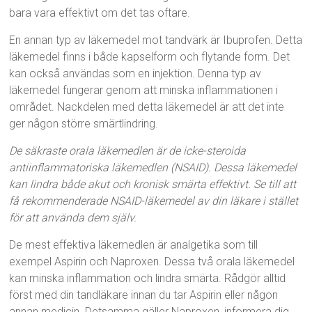
bara vara effektivt om det tas oftare.
En annan typ av läkemedel mot tandvärk är Ibuprofen. Detta
läkemedel finns i både kapselform och flytande form. Det
kan också användas som en injektion. Denna typ av
läkemedel fungerar genom att minska inflammationen i
området. Nackdelen med detta läkemedel är att det inte
ger någon större smärtlindring.
De säkraste orala läkemedlen är de icke-steroida
antiinflammatoriska läkemedlen (NSAID). Dessa läkemedel
kan lindra både akut och kronisk smärta effektivt. Se till att
få rekommenderade NSAID-läkemedel av din läkare i stället
för att använda dem själv.
De mest effektiva läkemedlen är analgetika som till
exempel Aspirin och Naproxen. Dessa två orala läkemedel
kan minska inflammation och lindra smärta. Rådgör alltid
först med din tandläkare innan du tar Aspirin eller någon
annan medicin. Detsamma gäller Naproxen, informera dig