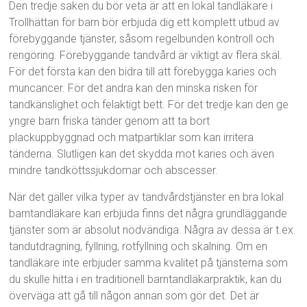
Den tredje saken du bör veta är att en lokal tandläkare i
Trollhättan för barn bör erbjuda dig ett komplett utbud av
förebyggande tjänster, såsom regelbunden kontroll och
rengöring. Förebyggande tandvård är viktigt av flera skäl.
För det första kan den bidra till att förebygga karies och
muncancer. För det andra kan den minska risken för
tandkänslighet och felaktigt bett. För det tredje kan den ge
yngre barn friska tänder genom att ta bort
plackuppbyggnad och matpartiklar som kan irritera
tänderna. Slutligen kan det skydda mot karies och även
mindre tandköttssjukdomar och abscesser.
När det gäller vilka typer av tandvårdstjänster en bra lokal
barntandläkare kan erbjuda finns det några grundläggande
tjänster som är absolut nödvändiga. Några av dessa är t.ex.
tandutdragning, fyllning, rotfyllning och skalning. Om en
tandläkare inte erbjuder samma kvalitet på tjänsterna som
du skulle hitta i en traditionell barntandläkarpraktik, kan du
överväga att gå till någon annan som gör det. Det är