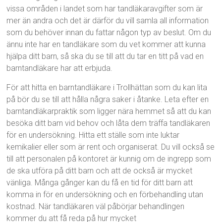
vissa områden i landet som har tandläkaravgifter som är
mer än andra och det är därför du vill samla all information
som du behöver innan du fattar någon typ av beslut. Om du
ännu inte har en tandläkare som du vet kommer att kunna
hjälpa ditt barn, så ska du se till att du tar en titt på vad en
barntandläkare har att erbjuda.
För att hitta en barntandläkare i Trollhättan som du kan lita
på bör du se till att hålla några saker i åtanke. Leta efter en
barntandläkarpraktik som ligger nära hemmet så att du kan
besöka ditt barn vid behov och låta dem träffa tandläkaren
för en undersökning. Hitta ett ställe som inte luktar
kemikalier eller som är rent och organiserat. Du vill också se
till att personalen på kontoret är kunnig om de ingrepp som
de ska utföra på ditt barn och att de också är mycket
vänliga. Många gånger kan du få en tid för ditt barn att
komma in för en undersökning och en förbehandling utan
kostnad. När tandläkaren väl påbörjar behandlingen
kommer du att få reda på hur mycket