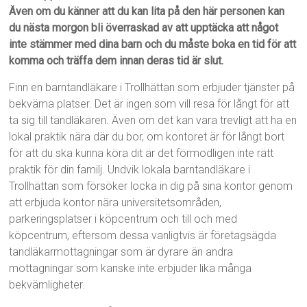
Även om du känner att du kan lita på den här personen kan
du nästa morgon bli överraskad av att upptäcka att något
inte stämmer med dina barn och du måste boka en tid för att
komma och träffa dem innan deras tid är slut.
Finn en barntandläkare i Trollhättan som erbjuder tjänster på
bekväma platser. Det är ingen som vill resa för långt för att
ta sig till tandläkaren. Även om det kan vara trevligt att ha en
lokal praktik nära där du bor, om kontoret är för långt bort
för att du ska kunna köra dit är det förmodligen inte rätt
praktik för din familj. Undvik lokala barntandläkare i
Trollhättan som försöker locka in dig på sina kontor genom
att erbjuda kontor nära universitetsområden,
parkeringsplatser i köpcentrum och till och med
köpcentrum, eftersom dessa vanligtvis är företagsägda
tandläkarmottagningar som är dyrare än andra
mottagningar som kanske inte erbjuder lika många
bekvämligheter.