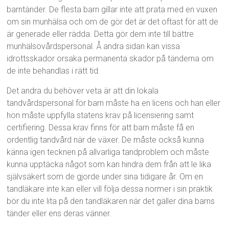
barntänder. De flesta barn gillar inte att prata med en vuxen
om sin munhälsa och om de gör det är det oftast för att de
är generade eller rädda. Detta gör dem inte till bättre
munhälsovårdspersonal. Å andra sidan kan vissa
idrottsskador orsaka permanenta skador på tänderna om
de inte behandlas i rätt tid.
Det andra du behöver veta är att din lokala
tandvårdspersonal för barn måste ha en licens och han eller
hon måste uppfylla statens krav på licensiering samt
certifiering. Dessa krav finns för att barn måste få en
ordentlig tandvård när de växer. De måste också kunna
känna igen tecknen på allvarliga tandproblem och måste
kunna upptäcka något som kan hindra dem från att le lika
självsäkert som de gjorde under sina tidigare år. Om en
tandläkare inte kan eller vill följa dessa normer i sin praktik
bör du inte lita på den tandläkaren när det gäller dina barns
tänder eller ens deras vänner.