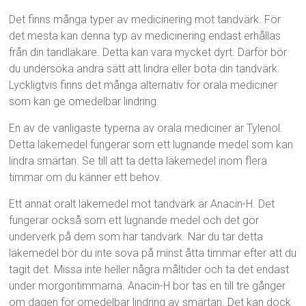
Det finns många typer av medicinering mot tandvärk. För
det mesta kan denna typ av medicinering endast erhållas
från din tandläkare. Detta kan vara mycket dyrt. Därför bör
du undersöka andra sätt att lindra eller bota din tandvärk.
Lyckligtvis finns det många alternativ för orala mediciner
som kan ge omedelbar lindring.
En av de vanligaste typerna av orala mediciner är Tylenol.
Detta läkemedel fungerar som ett lugnande medel som kan
lindra smärtan. Se till att ta detta läkemedel inom flera
timmar om du känner ett behov.
Ett annat oralt läkemedel mot tandvärk är Anacin-H. Det
fungerar också som ett lugnande medel och det gör
underverk på dem som har tandvärk. När du tar detta
läkemedel bör du inte sova på minst åtta timmar efter att du
tagit det. Missa inte heller några måltider och ta det endast
under morgontimmarna. Anacin-H bör tas en till tre gånger
om dagen för omedelbar lindring av smärtan. Det kan dock