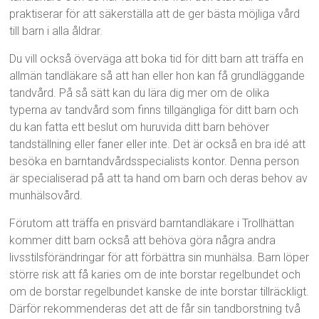
praktiserar för att säkerställa att de ger bästa möjliga vård
till barn i alla åldrar.
Du vill också överväga att boka tid för ditt barn att träffa en
allmän tandläkare så att han eller hon kan få grundläggande
tandvård. På så sätt kan du lära dig mer om de olika
typerna av tandvård som finns tillgängliga för ditt barn och
du kan fatta ett beslut om huruvida ditt barn behöver
tandställning eller faner eller inte. Det är också en bra idé att
besöka en barntandvårdsspecialists kontor. Denna person
är specialiserad på att ta hand om barn och deras behov av
munhälsovård.
Förutom att träffa en prisvärd barntandläkare i Trollhättan
kommer ditt barn också att behöva göra några andra
livsstilsförändringar för att förbättra sin munhälsa. Barn löper
större risk att få karies om de inte borstar regelbundet och
om de borstar regelbundet kanske de inte borstar tillräckligt.
Därför rekommenderas det att de får sin tandborstning två