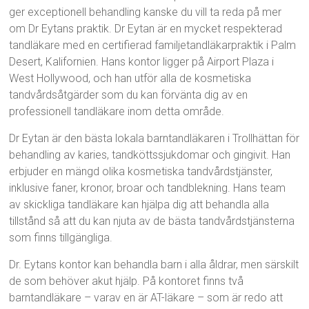
ger exceptionell behandling kanske du vill ta reda på mer
om Dr Eytans praktik. Dr Eytan är en mycket respekterad
tandläkare med en certifierad familjetandläkarpraktik i Palm
Desert, Kalifornien. Hans kontor ligger på Airport Plaza i
West Hollywood, och han utför alla de kosmetiska
tandvårdsåtgärder som du kan förvänta dig av en
professionell tandläkare inom detta område.
Dr Eytan är den bästa lokala barntandläkaren i Trollhättan för
behandling av karies, tandköttssjukdomar och gingivit. Han
erbjuder en mängd olika kosmetiska tandvårdstjänster,
inklusive faner, kronor, broar och tandblekning. Hans team
av skickliga tandläkare kan hjälpa dig att behandla alla
tillstånd så att du kan njuta av de bästa tandvårdstjänsterna
som finns tillgängliga.
Dr. Eytans kontor kan behandla barn i alla åldrar, men särskilt
de som behöver akut hjälp. På kontoret finns två
barntandläkare – varav en är AT-läkare – som är redo att