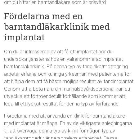
om du hittar en barntandläkare som är prisvärd.
Fördelarna med en
barntandläkarklinik med
implantat
Om du är intresserad av att få ett implantat bör du
undersöka tjänsterna hos en välrenommerad implantat
barntandläkarklinik. På denna typ av tandläkarmottagning
arbetar erfarna och kunniga yrkesmän med patienterna för
att hjälpa dem att få bästa möjliga resultat av tandimplantat.
Genom att arbeta nära din munhälsovårdspersonal kan du
utveckla ett förtroendefullt förhållande som kommer att
leda till ett lyckat resultat för denna typ av förfarande.
Fördelarna med att använda en klinik för barntandläkare
med implantat är många. En av de viktigaste anledningarna
till att överväga denna typ av klinik för någon typ av
tandläkarprocedur är personalens erfarenhet. Dessa