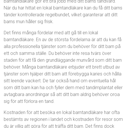
barntandläkare gör ett bra jobb med ditt barns tandvård.
När du har hittat en lokal barntandläkare kan du få ditt barns
tänder kontrollerade regelbundet, vilket garanterar att ditt
barns mun håller sig frisk.
Det finns många fördelar med att gå till en lokal
barntandläkare. En av de största fördelarna är att du kan få
alla professionella tjänster som du behöver för ditt barn på
ett och samma ställe. Du behöver inte resa tvärs över
staden för att få den grundläggande munvård som ditt barn
behöver. Många barntandläkare erbjuder ett brett utbud av
tjänster som hjälper ditt barn att förebygga karies och hålla
sitt leende vackert. De tar också hand om eventuella hål
som ditt barn kan ha och fyller dem med tandimplantat eller
avtagbara anordningar så att ditt barn aldrig behöver oroa
sig för att förlora en tand.
Kostnaden för att besöka en lokal barntandläkare har ofta
bestämts av regionen i landet och kostnaden för resor som
du är villig att göra för att träffa ditt barn. Det finns dock