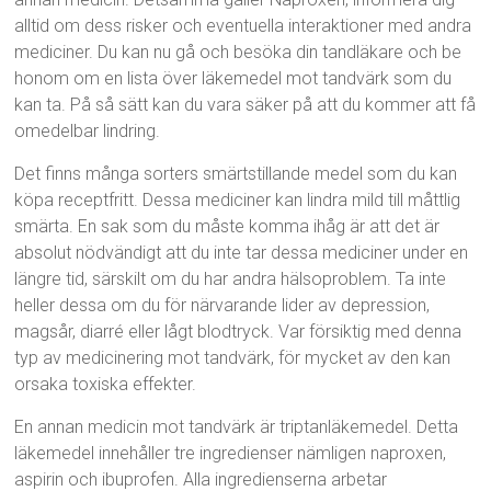
alltid om dess risker och eventuella interaktioner med andra
mediciner. Du kan nu gå och besöka din tandläkare och be
honom om en lista över läkemedel mot tandvärk som du
kan ta. På så sätt kan du vara säker på att du kommer att få
omedelbar lindring.
Det finns många sorters smärtstillande medel som du kan
köpa receptfritt. Dessa mediciner kan lindra mild till måttlig
smärta. En sak som du måste komma ihåg är att det är
absolut nödvändigt att du inte tar dessa mediciner under en
längre tid, särskilt om du har andra hälsoproblem. Ta inte
heller dessa om du för närvarande lider av depression,
magsår, diarré eller lågt blodtryck. Var försiktig med denna
typ av medicinering mot tandvärk, för mycket av den kan
orsaka toxiska effekter.
En annan medicin mot tandvärk är triptanläkemedel. Detta
läkemedel innehåller tre ingredienser nämligen naproxen,
aspirin och ibuprofen. Alla ingredienserna arbetar