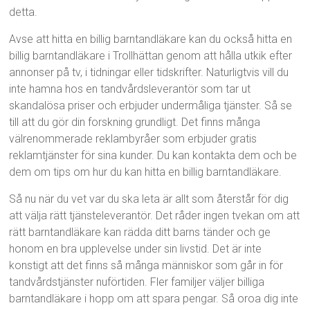
detta.
Avse att hitta en billig barntandläkare kan du också hitta en
billig barntandläkare i Trollhättan genom att hålla utkik efter
annonser på tv, i tidningar eller tidskrifter. Naturligtvis vill du
inte hamna hos en tandvårdsleverantör som tar ut
skandalösa priser och erbjuder undermåliga tjänster. Så se
till att du gör din forskning grundligt. Det finns många
välrenommerade reklambyråer som erbjuder gratis
reklamtjänster för sina kunder. Du kan kontakta dem och be
dem om tips om hur du kan hitta en billig barntandläkare.
Så nu när du vet var du ska leta är allt som återstår för dig
att välja rätt tjänsteleverantör. Det råder ingen tvekan om att
rätt barntandläkare kan rädda ditt barns tänder och ge
honom en bra upplevelse under sin livstid. Det är inte
konstigt att det finns så många människor som går in för
tandvårdstjänster nuförtiden. Fler familjer väljer billiga
barntandläkare i hopp om att spara pengar. Så oroa dig inte