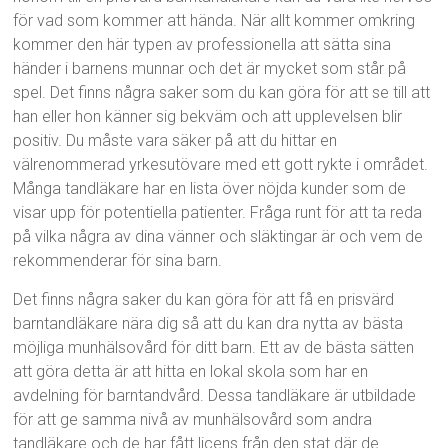
för vad som kommer att hända. När allt kommer omkring
kommer den här typen av professionella att sätta sina
händer i barnens munnar och det är mycket som står på
spel. Det finns några saker som du kan göra för att se till att
han eller hon känner sig bekväm och att upplevelsen blir
positiv. Du måste vara säker på att du hittar en
välrenommerad yrkesutövare med ett gott rykte i området.
Många tandläkare har en lista över nöjda kunder som de
visar upp för potentiella patienter. Fråga runt för att ta reda
på vilka några av dina vänner och släktingar är och vem de
rekommenderar för sina barn.
Det finns några saker du kan göra för att få en prisvärd
barntandläkare nära dig så att du kan dra nytta av bästa
möjliga munhälsovård för ditt barn. Ett av de bästa sätten
att göra detta är att hitta en lokal skola som har en
avdelning för barntandvård. Dessa tandläkare är utbildade
för att ge samma nivå av munhälsovård som andra
tandläkare och de har fått licens från den stat där de