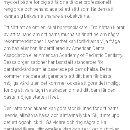
mycket bättre för dig att få dina tänder professionellt
rengjorda och behandlade på ett sätt som får dem att
känna sig bekväma snarare än obekväma.
Ett sätt att se om en lokal barntandläkare i Trollhättan klarar
av att ta hand om ditt barns munhälsa är att be om några
rekommendationer. I synnerhet kan föräldrarna vilja fråga
om han eller hon är certifierad av American Dental
Association eller American Academy of Pediatric Dentistry.
Dessa organisationer har fastställt standarder för
barntandvård som är baserade på barns hälsa. Detta
kommer inte bara att garantera att ditt barn får bästa
möjliga vård, utan det kommer också att göra det möjligt
för dig att vara lugn i vetskapen om att ditt barn får den
bästa möjliga starten i livet.
Den rätta tandläkaren kan göra stor skillnad för ditt barns
leende, allmänna hälsa och allmänna lycka. Skjut inte upp
det ett ögonblick till. Gå vidare och ring några olika
barntandläkare i ditt område idag och se vilken du tycker