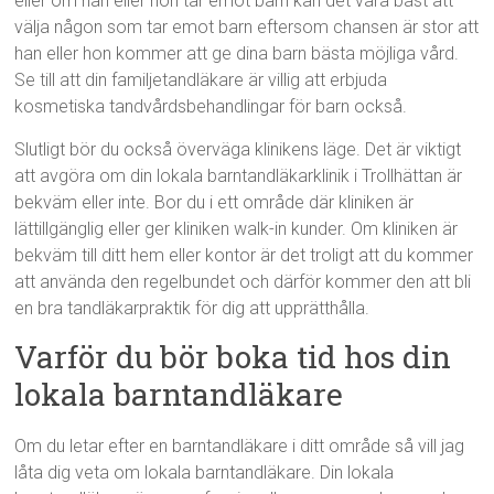
eller om han eller hon tar emot barn kan det vara bäst att
välja någon som tar emot barn eftersom chansen är stor att
han eller hon kommer att ge dina barn bästa möjliga vård.
Se till att din familjetandläkare är villig att erbjuda
kosmetiska tandvårdsbehandlingar för barn också.
Slutligt bör du också överväga klinikens läge. Det är viktigt
att avgöra om din lokala barntandläkarklinik i Trollhättan är
bekväm eller inte. Bor du i ett område där kliniken är
lättillgänglig eller ger kliniken walk-in kunder. Om kliniken är
bekväm till ditt hem eller kontor är det troligt att du kommer
att använda den regelbundet och därför kommer den att bli
en bra tandläkarpraktik för dig att upprätthålla.
Varför du bör boka tid hos din
lokala barntandläkare
Om du letar efter en barntandläkare i ditt område så vill jag
låta dig veta om lokala barntandläkare. Din lokala