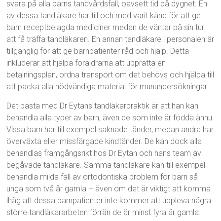
svara på alla barns tandvårdsfall, oavsett tid på dygnet. En
av dessa tandläkare har till och med varit känd för att ge
barn receptbelagda mediciner medan de väntar på sin tur
att få träffa tandläkaren. En annan tandläkare i personalen är
tillgänglig för att ge barnpatienter råd och hjälp. Detta
inkluderar att hjälpa föräldrarna att upprätta en
betalningsplan, ordna transport om det behövs och hjälpa till
att packa alla nödvändiga material för munundersökningar.
Det bästa med Dr Eytans tandläkarpraktik är att han kan
behandla alla typer av barn, även de som inte är födda ännu.
Vissa barn har till exempel saknade tänder, medan andra har
överväxta eller missfärgade kindtänder. De kan dock alla
behandlas framgångsrikt hos Dr Eytan och hans team av
begåvade tandläkare. Samma tandläkare kan till exempel
behandla milda fall av ortodontiska problem för barn så
unga som två år gamla – även om det är viktigt att komma
ihåg att dessa barnpatienter inte kommer att uppleva några
större tandläkararbeten förrän de är minst fyra år gamla.