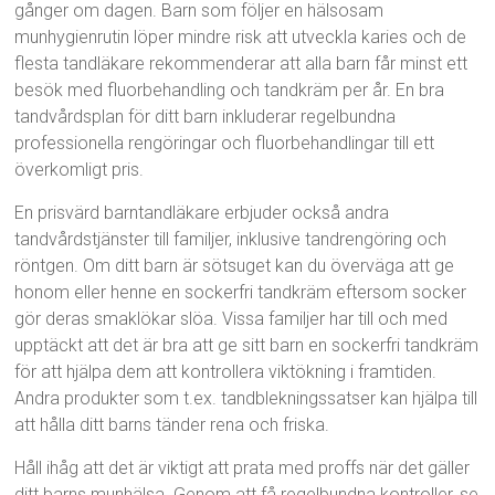
gånger om dagen. Barn som följer en hälsosam
munhygienrutin löper mindre risk att utveckla karies och de
flesta tandläkare rekommenderar att alla barn får minst ett
besök med fluorbehandling och tandkräm per år. En bra
tandvårdsplan för ditt barn inkluderar regelbundna
professionella rengöringar och fluorbehandlingar till ett
överkomligt pris.
En prisvärd barntandläkare erbjuder också andra
tandvårdstjänster till familjer, inklusive tandrengöring och
röntgen. Om ditt barn är sötsuget kan du överväga att ge
honom eller henne en sockerfri tandkräm eftersom socker
gör deras smaklökar slöa. Vissa familjer har till och med
upptäckt att det är bra att ge sitt barn en sockerfri tandkräm
för att hjälpa dem att kontrollera viktökning i framtiden.
Andra produkter som t.ex. tandblekningssatser kan hjälpa till
att hålla ditt barns tänder rena och friska.
Håll ihåg att det är viktigt att prata med proffs när det gäller
ditt barns munhälsa. Genom att få regelbundna kontroller, se