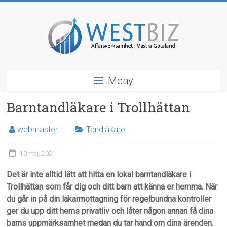
Hoppa
till
innehåll
WestBiz
Meny
Affärsverksamhet
&
Barntandläkare i Trollhättan
Näringsliv
i
webmaster
Tandläkare
Västra
Götaland
10 maj, 2021
Det är inte alltid lätt att hitta en lokal barntandläkare i
Trollhättan som får dig och ditt barn att känna er hemma. När
du går in på din läkarmottagning för regelbundna kontroller
ger du upp ditt hems privatliv och låter någon annan få dina
barns uppmärksamhet medan du tar hand om dina ärenden.