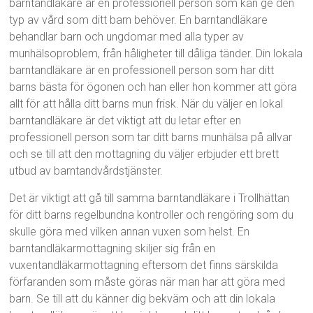
barntandläkare är en professionell person som kan ge den
typ av vård som ditt barn behöver. En barntandläkare
behandlar barn och ungdomar med alla typer av
munhälsoproblem, från håligheter till dåliga tänder. Din lokala
barntandläkare är en professionell person som har ditt
barns bästa för ögonen och han eller hon kommer att göra
allt för att hålla ditt barns mun frisk. När du väljer en lokal
barntandläkare är det viktigt att du letar efter en
professionell person som tar ditt barns munhälsa på allvar
och se till att den mottagning du väljer erbjuder ett brett
utbud av barntandvårdstjänster.
Det är viktigt att gå till samma barntandläkare i Trollhättan
för ditt barns regelbundna kontroller och rengöring som du
skulle göra med vilken annan vuxen som helst. En
barntandläkarmottagning skiljer sig från en
vuxentandläkarmottagning eftersom det finns särskilda
förfaranden som måste göras när man har att göra med
barn. Se till att du känner dig bekväm och att din lokala