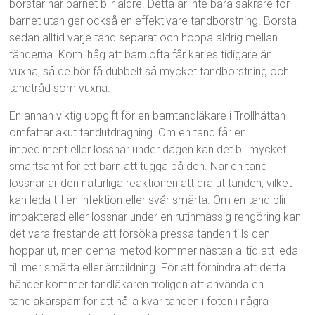
borstar när barnet blir äldre. Detta är inte bara säkrare för
barnet utan ger också en effektivare tandborstning. Borsta
sedan alltid varje tand separat och hoppa aldrig mellan
tänderna. Kom ihåg att barn ofta får karies tidigare än
vuxna, så de bör få dubbelt så mycket tandborstning och
tandtråd som vuxna.
En annan viktig uppgift för en barntandläkare i Trollhättan
omfattar akut tandutdragning. Om en tand får en
impediment eller lossnar under dagen kan det bli mycket
smärtsamt för ett barn att tugga på den. När en tand
lossnar är den naturliga reaktionen att dra ut tanden, vilket
kan leda till en infektion eller svår smärta. Om en tand blir
impakterad eller lossnar under en rutinmässig rengöring kan
det vara frestande att försöka pressa tanden tills den
hoppar ut, men denna metod kommer nästan alltid att leda
till mer smärta eller ärrbildning. För att förhindra att detta
händer kommer tandläkaren troligen att använda en
tandläkarspärr för att hålla kvar tanden i foten i några