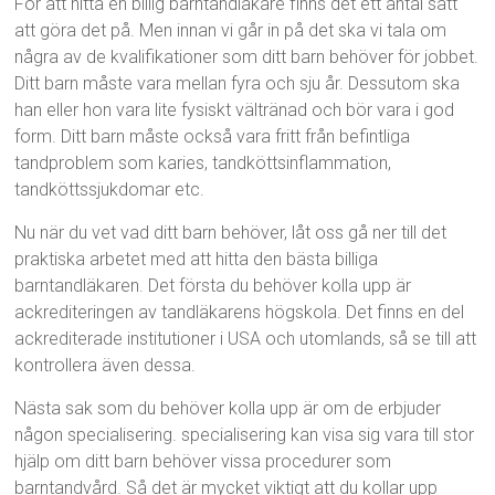
För att hitta en billig barntandläkare finns det ett antal sätt
att göra det på. Men innan vi går in på det ska vi tala om
några av de kvalifikationer som ditt barn behöver för jobbet.
Ditt barn måste vara mellan fyra och sju år. Dessutom ska
han eller hon vara lite fysiskt vältränad och bör vara i god
form. Ditt barn måste också vara fritt från befintliga
tandproblem som karies, tandköttsinflammation,
tandköttssjukdomar etc.
Nu när du vet vad ditt barn behöver, låt oss gå ner till det
praktiska arbetet med att hitta den bästa billiga
barntandläkaren. Det första du behöver kolla upp är
ackrediteringen av tandläkarens högskola. Det finns en del
ackrediterade institutioner i USA och utomlands, så se till att
kontrollera även dessa.
Nästa sak som du behöver kolla upp är om de erbjuder
någon specialisering. specialisering kan visa sig vara till stor
hjälp om ditt barn behöver vissa procedurer som
barntandvård. Så det är mycket viktigt att du kollar upp