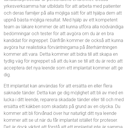
yrkesverksamma har utbildats för att arbeta med patienter
och deras familjer på alla möjliga sätt för att hjälpa dem att
uppnå bästa möjliga resultat. Med hjälp av ett kompetent
team av läkare kommer de att kunna utföra alla nödvändiga
bedömningar och tester för att avgöra om du är en bra
kandidat för ingreppet. Därifrån kommer de också att kunna
avgöra hur realistiska förväntningarna på återhämtningen
kommer att vara. Detta kommer att bidra till att skapa en
tydlig väg för ingreppet så att du kan se till att du är redo att
acceptera det nya leende som ett implantat kommer att ge
dig.
Ett implantat kan användas för att ersätta en eller flera
saknade tänder. Detta kan ge dig möjlighet att bli av med en
lucka i ditt leende, reparera skadade tänder eller till och med
ersätta ett käkben som skadats på grund av en olycka. Du
kommer att bli förvånad över hur naturligt ditt nya leende
kommer att se ut när du får implantat istället för proteser.
Det är dock viktigt att förstå att ett implantat inte är samma