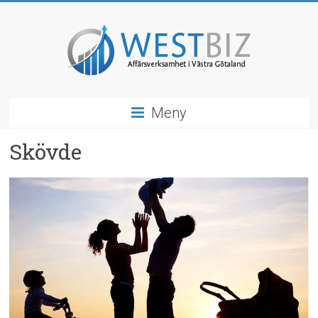
Hoppa
till
innehåll
WestBiz
Meny
Affärsverksamhet
&
Skövde
Näringsliv
i
Västra
Götaland