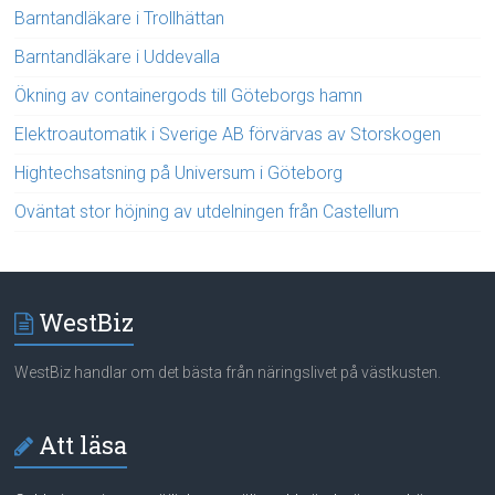
Barntandläkare i Trollhättan
Barntandläkare i Uddevalla
Ökning av containergods till Göteborgs hamn
Elektroautomatik i Sverige AB förvärvas av Storskogen
Hightechsatsning på Universum i Göteborg
Oväntat stor höjning av utdelningen från Castellum
WestBiz
WestBiz handlar om det bästa från näringslivet på västkusten.
Att läsa