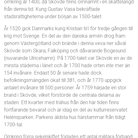
omkring år 1400, då Skövde finns omnämnt i en skattelängd
från denna tid. Kung Gustav Vasa bekräftade
stadsrättigheterna under början av 1500-talet.
År 1520 gick Danmarks kung Kristian tiII för tredje gången till
krig mot Sverige. En del av den danska armén drog fram
genom Västergötland och brände i denna veva ner såväl
Skövde som Skara, Falköping och dåvarande Bogesund
(nuvarande Ulricehamn). På 1700-talet var Skövde en av de
minsta städerna i länet och år 1700 hade orten inte mer än
154 invånare. Endast 50 år senare hade dock
befolkningsmängden ökat till 381, och år 1770 uppgick
antalet invånare till 500 personer. År 1759 härjade en stor
brand i Skövde, vilket förstörde de centrala delarna av
staden. Ett kvarter med trähus från den här tiden finns
fortfarande bevarat och är idag en del av kulturreservatet
Helénsparken. Parkens äldsta hus härstammar från tidigt
1700-tal.
Omkring förra sekelskiftet förlades ett antal militära förband