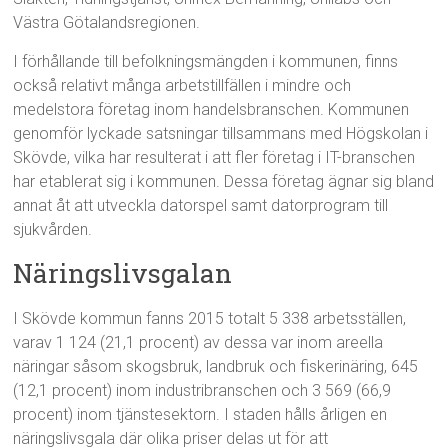
Västra Götalandsregionen.
I förhållande till befolkningsmängden i kommunen, finns
också relativt många arbetstillfällen i mindre och
medelstora företag inom handelsbranschen. Kommunen
genomför lyckade satsningar tillsammans med Högskolan i
Skövde, vilka har resulterat i att fler företag i IT-branschen
har etablerat sig i kommunen. Dessa företag ägnar sig bland
annat åt att utveckla datorspel samt datorprogram till
sjukvården.
Näringslivsgalan
I Skövde kommun fanns 2015 totalt 5 338 arbetsställen,
varav 1 124 (21,1 procent) av dessa var inom areella
näringar såsom skogsbruk, landbruk och fiskerinäring, 645
(12,1 procent) inom industribranschen och 3 569 (66,9
procent) inom tjänstesektorn. I staden hålls årligen en
näringslivsgala där olika priser delas ut för att