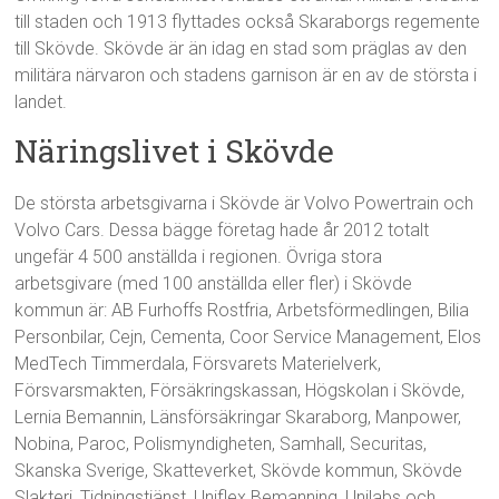
till staden och 1913 flyttades också Skaraborgs regemente
till Skövde. Skövde är än idag en stad som präglas av den
militära närvaron och stadens garnison är en av de största i
landet.
Näringslivet i Skövde
De största arbetsgivarna i Skövde är Volvo Powertrain och
Volvo Cars. Dessa bägge företag hade år 2012 totalt
ungefär 4 500 anställda i regionen. Övriga stora
arbetsgivare (med 100 anställda eller fler) i Skövde
kommun är: AB Furhoffs Rostfria, Arbetsförmedlingen, Bilia
Personbilar, Cejn, Cementa, Coor Service Management, Elos
MedTech Timmerdala, Försvarets Materielverk,
Försvarsmakten, Försäkringskassan, Högskolan i Skövde,
Lernia Bemannin, Länsförsäkringar Skaraborg, Manpower,
Nobina, Paroc, Polismyndigheten, Samhall, Securitas,
Skanska Sverige, Skatteverket, Skövde kommun, Skövde
Slakteri, Tidningstjänst, Uniflex Bemanning, Unilabs och