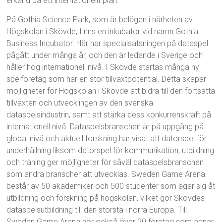
erkänd på ett internationellt plan.
På Gothia Science Park, som är belägen i närheten av
Högskolan i Skövde, finns en inkubator vid namn Gothia
Business Incubator. Här har specialsatsningen på dataspel
pågått under många år, och den är ledande i Sverige och
håller hög internationell nivå. I Skövde startas många ny
spelföretag som har en stor tillväxtpotential. Detta skapar
möjligheter för Högskolan i Skövde att bidra till den fortsatta
tillväxten och utvecklingen av den svenska
dataspelsindustrin, samt att stärka dess konkurrenskraft på
internationell nivå. Dataspelsbranschen är på uppgång på
global nivå och aktuell forskning har visat att datorspel för
underhållning liksom datorspel för kommunikation, utbildning
och träning ger möjligheter för såväl dataspelsbranschen
som andra branscher att utvecklas. Sweden Game Arena
består av 50 akademiker och 500 studenter som ägar sig åt
utbildning och forskning på högskolan, vilket gör Skövdes
dataspelsutbildning till den största i norra Europa. Till
Sweden Game Arena hör också över 20 företag som ägnar