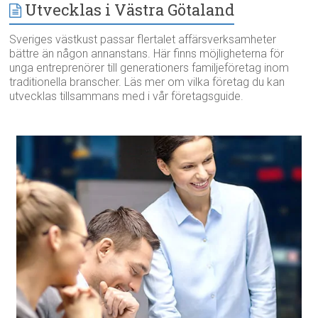
Utvecklas i Västra Götaland
Sveriges västkust passar flertalet affärsverksamheter
bättre än någon annanstans. Här finns möjligheterna för
unga entreprenörer till generationers familjeföretag inom
traditionella branscher. Läs mer om vilka företag du kan
utvecklas tillsammans med i vår företagsguide.