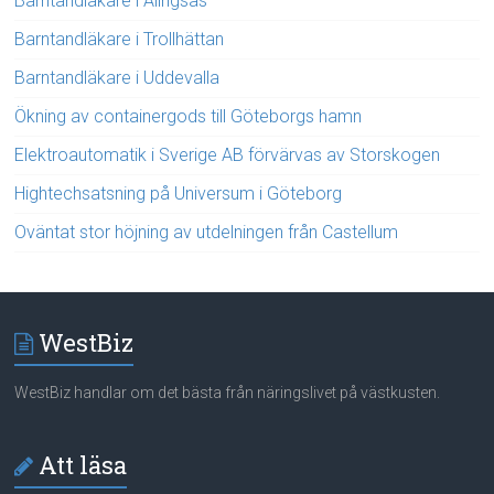
Barntandläkare i Alingsås
Barntandläkare i Trollhättan
Barntandläkare i Uddevalla
Ökning av containergods till Göteborgs hamn
Elektroautomatik i Sverige AB förvärvas av Storskogen
Hightechsatsning på Universum i Göteborg
Oväntat stor höjning av utdelningen från Castellum
WestBiz
WestBiz handlar om det bästa från näringslivet på västkusten.
Att läsa