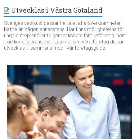
Utvecklas i Västra Götaland
Sveriges västkust passar flertalet affärsverksamheter
bättre än någon annanstans. Här finns möjligheterna för
unga entreprenörer till generationers familjeföretag inom
traditionella branscher. Läs mer om vilka företag du kan
utvecklas tillsammans med i vår företagsguide.