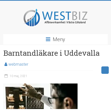
Hoppa
till
innehåll
WestBiz
Meny
Affärsverksamhet
&
Barntandläkare i Uddevalla
Näringsliv
i
webmaster
Västra
Götaland
10 maj, 2021