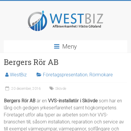
Hoppa
till
innehåll
WestBiz
Meny
Affärsverksamhet
&
Bergers Rör AB
Näringsliv
i
WestBiz
Företagspresentation
,
Rörmokare
Västra
Götaland
20 december, 2016
Skövde
Bergers Rör AB
är en
VVS-installatör i Skövde
som har en
lång och gedigen yrkeserfarenhet samt högkompetens.
Företaget utför alla typer av arbeten som hör VVS-
branschen till, såsom installation, reparation och service av
till exempel värmepumpar, värmepannor, solfångare och