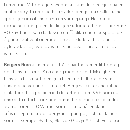
fjärrvärme. Vi företagets webbplats kan du med hjälp av en
snabb kalkyl ta reda på hur mycket pengar du skulle kunna
spara genom att installera en värmepump. Här kan du
också se bilder på en del tidigare utförda arbeten. Tack vare
ROT-avdraget kan du dessutom få olika energibesparande
åtgärder subventionerade. Dessa inkluderar bland annat
byte av kranar, byte av värmepanna samt installation av
värmepump.
Bergers Rörs
kunder är allt från privatpersoner till företag
och finns runt om i Skaraborg med omnejd. Möjligheten
finns att du har sett den gula bilen med tillhörande släp
passera på vägarna i området. Bergers Rör är snabbt på
plats för att hjälpa dig med det arbete inom VVS som du
önskar få utfört. Företaget samarbetar med bland andra
leverantören CTC Värme, som tillhandahåller bland
luftvärmepumpar och bergvärmepumpar, och har kunder
som till exempel Svebry, Skövde Gravyr AB och Ferrocon.